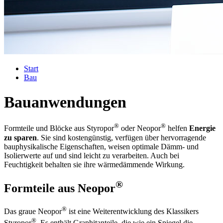
Start
Bau
Bau
anwendungen
®
®
Formteile und Blöcke aus Styropor
oder Neopor
helfen
Energie
zu sparen
. Sie sind kostengünstig, verfügen über hervorragende
bauphysikalische Eigenschaften, weisen optimale Dämm- und
Isolierwerte auf und sind leicht zu verarbeiten. Auch bei
Feuchtigkeit behalten sie ihre wärmedämmende Wirkung.
®
Formteile aus Neopor
®
Das graue Neopor
ist eine Weiterentwicklung des Klassikers
®
Styropor
. Es enthält Graphitanteile, die wie ein Spiegel die